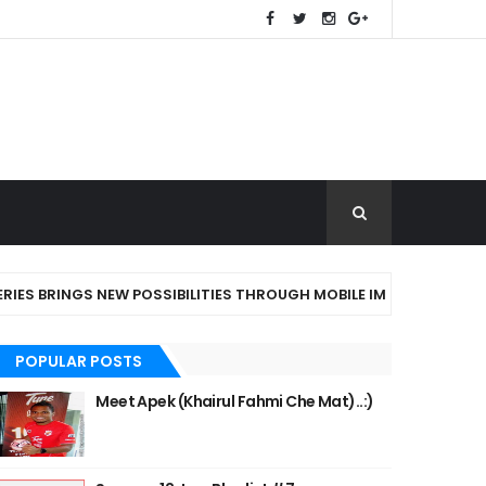
BRINGS NEW POSSIBILITIES THROUGH MOBILE IMAGING AND ALL-SC
POPULAR POSTS
Meet Apek (Khairul Fahmi Che Mat)..:)