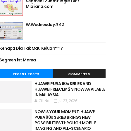
Segmen 12 Jam Bloglist #7
Mialiana.com
W.Wednesday#42
Kenapa Dia Tak Mau Keluar????
Segmen 1st Mama
RECENT POSTS
COMMENTS
HUAWEI PURA 90s SERIES AND
HUAWEI FREECLIP 2 S NOW AVAILABLE
IN MALAYSIA
Cik Nor
Jul 23, 2026
NOW IS YOUR MOMENT: HUAWEI
PURA 90s SERIES BRINGS NEW
POSSIBILITIES THROUGH MOBILE
IMAGING AND ALL-SCENARIO