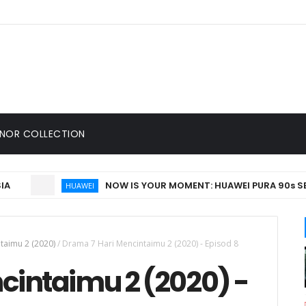
 NOR COLLECTION
NOW IS YOUR MOMENT: HUAWEI PURA 90s SERIES 
HUAWEI
taimu 2 (2020)
/
Drama 7 Hari Mencintaimu 2 (2020) - Episod 8
cintaimu 2 (2020) -