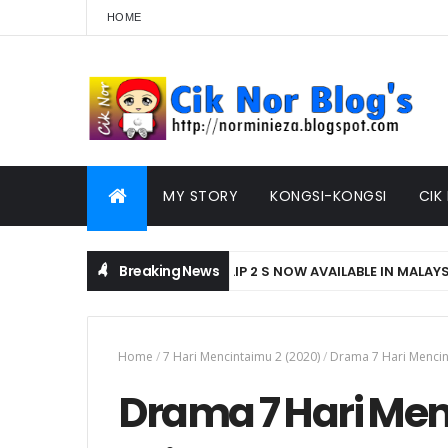
HOME
MY STORY
KONGSI-KONGSI
CIK
Breaking News
 SERIES AND HUAWEI FREECLIP 2 S NOW AVAILABLE IN MALAYSIA
Home
/
7 Hari Mencintaimu 2 (2020)
/
Drama 7 Hari Mencin
Drama 7 Hari Men