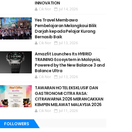
INNOVATION
Cik Nor
Jul 14, 2026
Yes Travel Membawa
Pembelajaran Melangkaui Bilik
Darjah kepada Pelajar Kurang
Bernasib Baik
Cik Nor
Jul 13, 2026
Amazfit Launches Its HYBRID
TRAINING Ecosystem in Malaysia,
Powered by the New Balance 3 and
Balance Ultra
Cik Nor
Jul 13, 2026
TAWARAN HOTEL EKSKLUSIF DAN
GASTRONOMI CITRA RASA:
CITRAWARNA 2026 MERANCAKKAN
KEMPEN MELAWAT MALAYSIA 2026
Cik Nor
Jul 11, 2026
FOLLOWERS