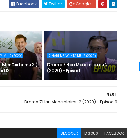
Facebook
Twitter
Google+
AIMU 2 (2020)
7 HARI MENCINTAIMU 2 (2020)
i MenCintaimu 2 (
Drama 7 Hari Mencintaimu 2
od 12
(2020) - Episod 11
NEXT
Drama 7 Hari Mencintaimu 2 (2020) - Episod 9
BLOGGER
DISQUS
FACEBOOK