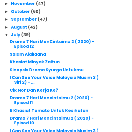
November
(47)
►
October
(60)
►
September
(47)
►
August
(42)
►
July
(39)
▼
Drama 7 Hari MenCintaimu 2 ( 2020) -
Episod 12
Salam Aidiladha
Khasiat Minyak Zaitun
Sinopsis Drama Syurga Untukmu
I Can See Your Voice Malaysia Musim 3 (
Siri 2) - ...
Cik Nor Dah Kerja Ke?
Drama 7 Hari Mencintaimu 2 (2020) -
Episod 11
6 Khasiat Tomato Untuk Kesihatan
Drama 7 Hari Mencintaimu 2 ( 2020) -
Episod 10
I Can See Your Voice Malaysia Musim 3 (