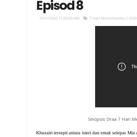
Episod 8
7/21/2020 11:00:00 AM
7 Hari Mencintaimu 2 (202
Sinopsis Draa 7 Hari M
Khuzairi tersepit antara isteri dan emak selepas M